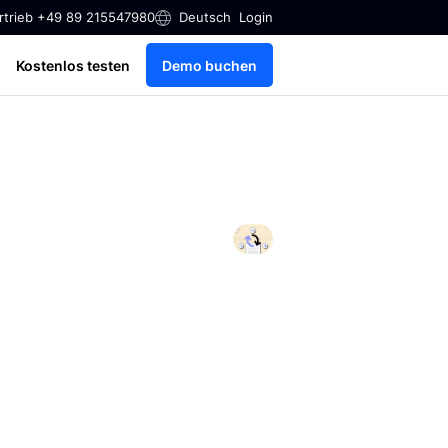
rtrieb +49 89 215547980
Deutsch
Login
Kostenlos testen
Demo buchen