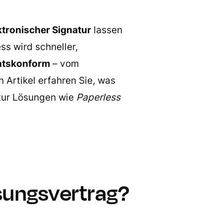
ktronischer Signatur
lassen
s wird schneller,
htskonform
– vom
n Artikel erfahren Sie, was
tur Lösungen wie
Paperless
sungsvertrag?