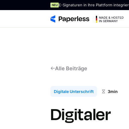
E-Signaturen in Ihre Plattform integrie
NEU
Alle Beiträge
Digitale Unterschrift
3
min
Digitaler